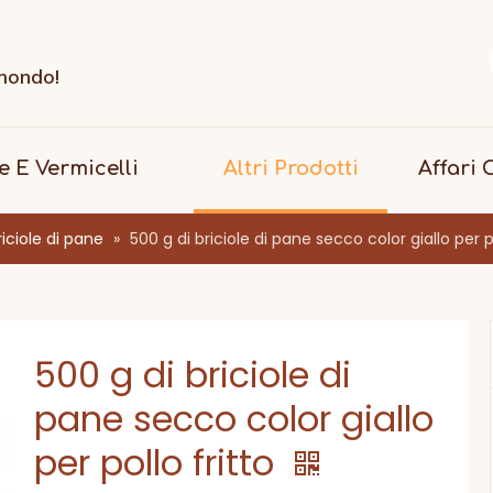
i
 mondo!
le E Vermicelli
Altri Prodotti
Affari
riciole di pane
»
500 g di briciole di pane secco color giallo per po
500 g di briciole di
pane secco color giallo
per pollo fritto