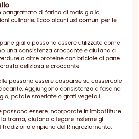
llo
 pangrattato di farina di mais gialla,
oni culinarie. Ecco alcuni usi comuni per le
di pane giallo possono essere utilizzate come
scono una consistenza croccante e aiutano a
verdure o altre proteine ​​con briciole di pane
 crosta deliziosa e croccante.
 gialle possono essere cosparse su casseruole
croccante. Aggiungono consistenza e fascino
io, patate smerlate o grati vegetali.
ialle possono essere incorporate in imbottiture
la trama, aiutano a legare insieme gli
el tradizionale ripieno del Ringraziamento,