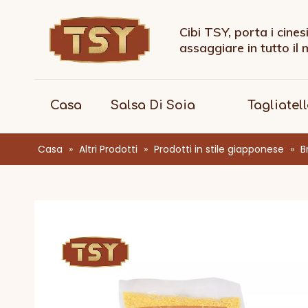
Cibi TSY, porta i cines
assaggiare in tutto il
Casa
Salsa Di Soia
Tagliatel
Casa
»
Altri Prodotti
»
Prodotti in stile giapponese
»
B