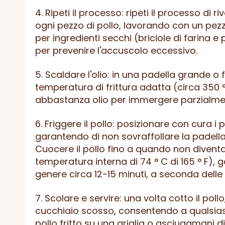
4. Ripeti il ​​processo: ripeti il ​​processo d
ogni pezzo di pollo, lavorando con un pezz
per ingredienti secchi (briciole di farina e
per prevenire l'accuscolo eccessivo.
5. Scaldare l'olio: in una padella grande o f
temperatura di frittura adatta (circa 350 ° 
abbastanza olio per immergere parzialmente
6. Friggere il pollo: posizionare con cura i pe
garantendo di non sovraffollare la padella. 
Cuocere il pollo fino a quando non diven
temperatura interna di 74 ° C di 165 ° F), 
genere circa 12-15 minuti, a seconda delle 
7. Scolare e servire: una volta cotto il pol
cucchiaio scosso, consentendo a qualsiasi 
pollo fritto su una griglia o asciugamani di