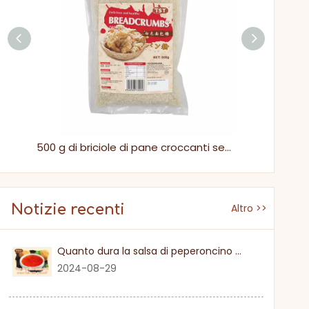
250 g di pangrattato Panko essiccato giallo giapponese per cibi da forno
500 g di briciole di pane croccanti secche bianche saporite per verdure fritte
Notizie recenti
Altro >>
Quanto dura la salsa di peperoncino dolce una volta
2024-08-29