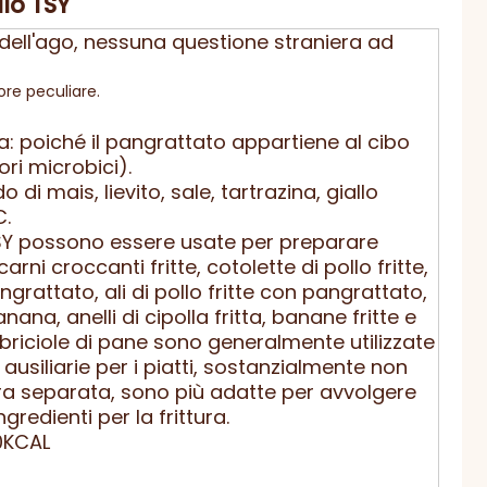
llo TSY
 dell'ago, nessuna questione straniera ad
re peculiare.
a: poiché il pangrattato appartiene al cibo
ori microbici).
 di mais, lievito, sale, tartrazina, giallo
C.
TSY possono essere usate per preparare
carni croccanti fritte, cotolette di pollo fritte,
ngrattato, ali di pollo fritte con pangrattato,
nana, anelli di cipolla fritta, banane fritte e
Le briciole di pane sono generalmente utilizzate
usiliarie per i piatti, sostanzialmente non
tura separata, sono più adatte per avvolgere
ngredienti per la frittura.
0KCAL