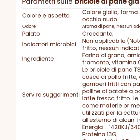
Parametri sulle
briciole di pane gia
Colore giallo, forma
Colore e aspetto
occhio nudo.
Odore
Aroma di pane, nessun odo
Palato
Croccante.
Non applicabile (Not
Indicatori microbici
fritto, nessun indicat
Farina di grano, amido
Ingrediente
tramonto, vitamina 
Le briciole di pane 
cosce di pollo fritte, 
gamberi fritti con pa
palline di patate a ba
Servire suggerimenti
latte fresco fritto. 
come materie prime a
utilizzati per la cot
all'esterno di alcuni i
Energia 1420KJ/34
Proteina 13G,