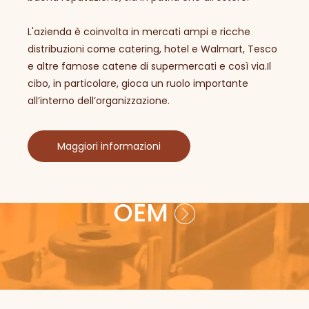
L'azienda è coinvolta in mercati ampi e ricche
distribuzioni come catering, hotel e Walmart, Tesco
e altre famose catene di supermercati e così via.Il
cibo, in particolare, gioca un ruolo importante
all’interno dell’organizzazione.
Maggiori informazioni
Contatto per il servizio
sull'azienda
OEM
