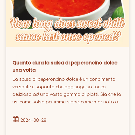
Quanto dura la salsa di peperoncino dolce
una volta
La salsa di peperoncino dolce è un condimento
versatile e saporito che aggiunge un tocco
delizioso ad una vasta gamma di piatti. Sia che la
usi come salsa per immersione, come marinata o
come condimento sui tuoi cibi preferiti, la salsa al
peperoncino dolce può elevare il gusto dei tuoi
2024-08-29
pasti. Tuttavia, una volta aperta una bottiglia di
questa deliziosa salsa, quanto tempo puoi