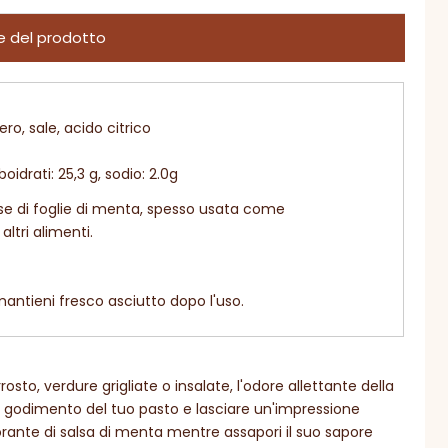
e del prodotto
ro, sale, acido citrico
oidrati: 25,3 g, sodio: 2.0g
se di foglie di menta, spesso usata come
tri alimenti.
antieni fresco asciutto dopo l'uso.
sto, verdure grigliate o insalate, l'odore allettante della
il godimento del tuo pasto e lasciare un'impressione
borante di salsa di menta mentre assapori il suo sapore