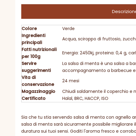
Descrizion
Colore
Verde
Ingredienti
Acqua, sciroppo di fruttosio, zucche
principali
Fatti nutrizionali
Energia: 2450kj, proteina: 0,4 g, carb
per 100g
Servire
La salsa di menta è una salsa a ba
suggerimenti
accompagnamento a barbecue e al
Vita di
24 mesi
conservazione
Magazzinaggio
Chiudi saldamente il coperchio e m
Certificato
Halal, BRC, HACCP, ISO
Sia che tu stia servendo salsa di menta con agnello arro
salsa di menta sarà sicuramente possibile migliorare 
duratura sui tuoi sensi. Goditi l'aroma fresco e corro