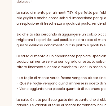
delizioso!
La salsa di menta per alimenti TSY è perfetta per l'abb
alla griglia e anche come salsa di immersione per gli 
un'esplosione di freschezza a qualsiasi pasto, renden
Sia che tu stia cercando di aggiungere un calcio picca
migliorare i sapori dei tuoi pasti, la nostra salsa di m
questo delizioso condimento al tuo piatto e goditi lo s
La salsa di menta è un condimento popolare, specialm
tradizionalmente servita con agnello arrosto. La salsa
tritate finemente, aceto e zucchero. Ecco un modo ba
- Le foglie di menta verde fresca vengono tritate fin
- Queste foglie vengono quindi immerse in aceto di m
- Viene aggiunta una piccola quantità di zucchero per b
La salsa è nota per il suo gusto rinfrescante che si ab
agnello. Le varianti di salsa di menta potrebbero includ