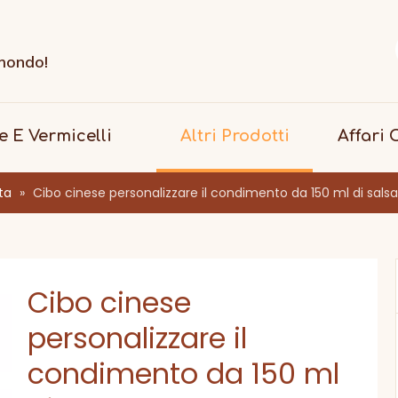
i
 mondo!
le E Vermicelli
Altri Prodotti
Affari
ta
»
Cibo cinese personalizzare il condimento da 150 ml di salsa
Cibo cinese
personalizzare il
condimento da 150 ml