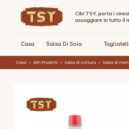
Cibi TSY, porta i cines
assaggiare in tutto il
Casa
Salsa Di Soia
Tagliatel
Casa
»
Altri Prodotti
»
Salsa di cottura
»
Salsa di men