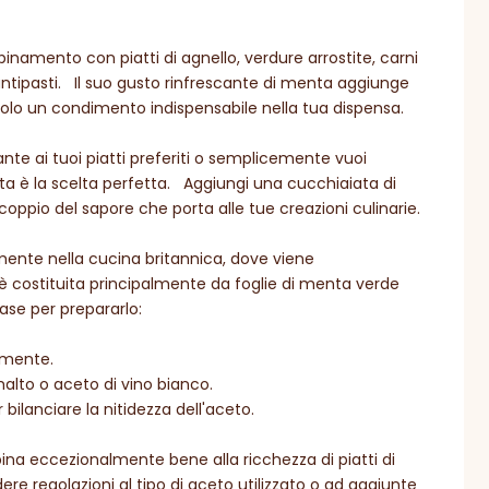
inamento con piatti di agnello, verdure arrostite, carni
antipasti. Il suo gusto rinfrescante di menta aggiunge
dolo un condimento indispensabile nella tua dispensa.
nte ai tuoi piatti preferiti o semplicemente vuoi
enta è la scelta perfetta. Aggiungi una cucchiaiata di
coppio del sapore che porta alle tue creazioni culinarie.
ente nella cucina britannica, dove viene
 è costituita principalmente da foglie di menta verde
se per prepararlo:
emente.
alto o aceto di vino bianco.
ilanciare la nitidezza dell'aceto.
bina eccezionalmente bene alla ricchezza di piatti di
ere regolazioni al tipo di aceto utilizzato o ad aggiunte