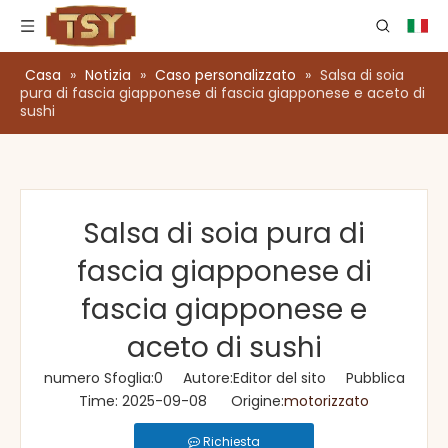
Casa
»
Notizia
»
Caso personalizzato
»
Salsa di soia
pura di fascia giapponese di fascia giapponese e aceto di
sushi
Salsa di soia pura di
fascia giapponese di
fascia giapponese e
aceto di sushi
numero Sfoglia:
0
Autore:Editor del sito Pubblica
Time: 2025-09-08 Origine:
motorizzato
Richiesta