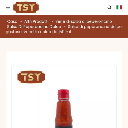
Casa
»
Altri Prodotti
»
Serie di salsa di peperoncino
»
Salsa Di Peperoncino Dolce
»
Salsa di peperoncino dolce
gustosa, vendita calda da 150 ml