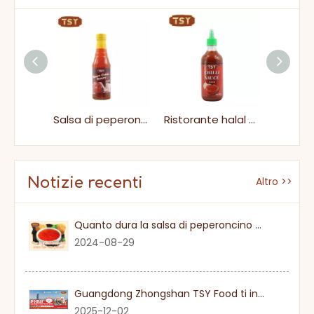
Bottiglia all'aglio delizioso salsa di peperoncino dolce tailandese
Salsa di peperoncino dolce
Ristorante halal bottiglia di pressione in plastica piccante gustosa salsa di peperoncino
Notizie recenti
Altro >>
Quanto dura la salsa di peperoncino dolce una volta
2024-08-29
Guangdong Zhongshan TSY Food ti invita sinceramente a visitare la fiera Gulfood di Dubai 2026
2025-12-02