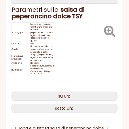
Parametri sulla
salsa
di
peperoncino dolce TSY
Materia prima non
OGM; È una miscela
ricca di
Vantaggio
peperoncino rosso e
aglio, offrendo un
dolce e piccante
gusto
Colore
Red
Ha un sapore dolce
Gusto
con delizioso aroma
piccante e aglio
Acqua, peperoncino,
Ingredienti
aglio, zucchero, sale,
principali
aceto ecc.
Allergene
Nessuno
Energia: 286KJ/68KCal
Proteina: 0g
Nutrizione
Carboidrati: 16,8 g
Sodio: 548mg
Perfetto per
immergerti e friggibili,
Servire
pollo, pollo,
suggerimenti
verdure e tofu,
involtino.
Vita di
24 mesi
conservazione
su un:
Chiudere strettamente
Magazzinaggio
il coperchio e rimanere
refrigerato dopo l'uso
Tempi di
15-25 giorni
sotto un:
consegna
HACCP, BRC, IFS, halal,
Certificato
kosher, iso
Buona e gustosa salsa di peperoncino dolce