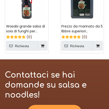
Wasabi grande salsa di
Prezzo da marinato da 5
soia di funghi per
libbre superiori
noodles
aromatizzati a buon
(0)
(0)
mercato salsa di soia di
funghi grandi per pollo
Richiesta
Richiesta
marsala
Contattaci se hai
domande su salsa e
noodles!